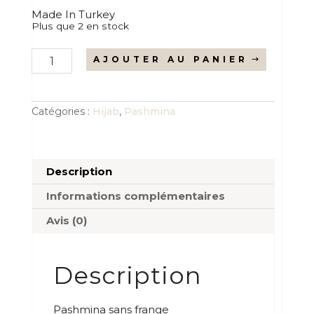
Made In Turkey
Plus que 2 en stock
quantité
AJOUTER AU PANIER
de
Pashmina
sans
frange
cerise
Catégories :
Hijab
,
Pashmina
Description
Informations complémentaires
Avis (0)
Description
Pashmina sans frange