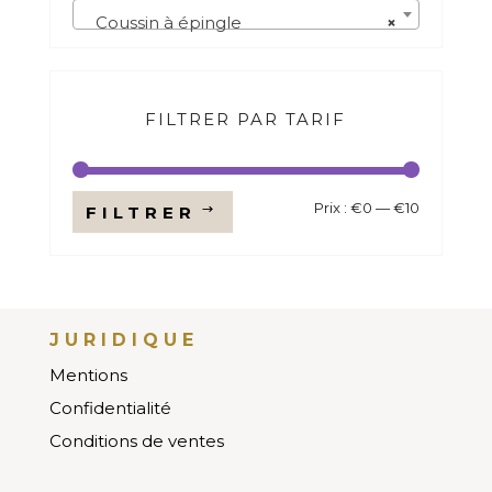
Coussin à épingle
×
FILTRER PAR TARIF
Prix
Prix
Prix :
€0
—
€10
FILTRER
min
max
JURIDIQUE
Mentions
Confidentialité
Conditions de ventes