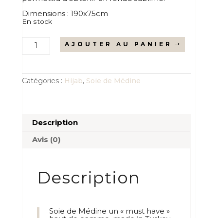
Dimensions : 190x75cm
En stock
quantité
AJOUTER AU PANIER
de
Soie
de
Médine
auburn
Catégories :
Hijab
,
Soie de Médine
Description
Avis (0)
Description
Soie de Médine un « must have »