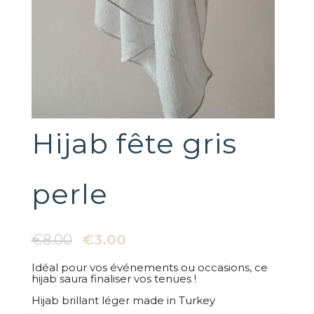
Hijab fête gris
perle
Le
Le
€
8.00
€
3.00
prix
prix
initial
actuel
Idéal pour vos événements ou occasions, ce
était :
est :
hijab saura finaliser vos tenues !
€8.00.
€3.00.
Hijab brillant léger made in Turkey