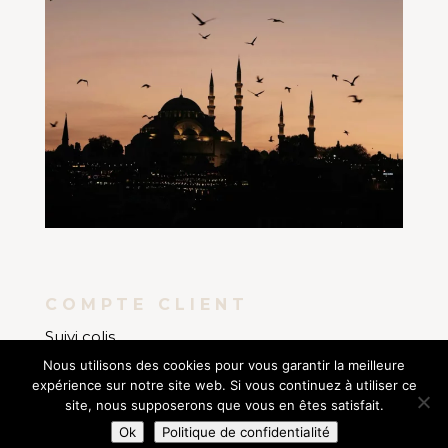
COMPTE CLIENT
Suivi colis
Nous utilisons des cookies pour vous garantir la meilleure
Mon compte
expérience sur notre site web. Si vous continuez à utiliser ce
Mes commandes
site, nous supposerons que vous en êtes satisfait.
AMANIA BOUTIQUE
COPYRIGHT © 2021. SITE
Ok
Politique de confidentialité
RÉALISÉ PAR
AGENCE MES DOUCES CRÉATIONS