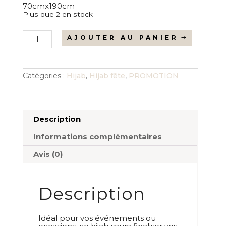
70cmx190cm
Plus que 2 en stock
quantité
AJOUTER AU PANIER
de
Hijab
fête
gris
perle
Catégories :
Hijab
,
Hijab fête
,
PROMOTION
Description
Informations complémentaires
Avis (0)
Description
Idéal pour vos événements ou