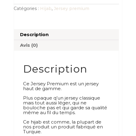
maxi
kaki
Catégories :
Hijab
,
Jersey premium
Description
Avis (0)
Description
Ce Jersey Premium est un jersey
haut de gamme.
Plus opaque q’un jersey classique
mais tout aussi léger, qui ne
bouloche pas et qui garde sa qualité
même au fil du temps.
Ce hijab est comme, la plupart de
nos produit un produit fabriqué en
Turquie.