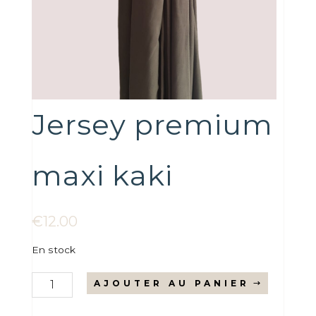
Jersey premium
maxi kaki
€
12.00
En stock
quantité
AJOUTER AU PANIER
de
Jersey
premium