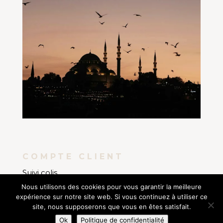
COMPTE CLIENT
Suivi colis
Nous utilisons des cookies pour vous garantir la meilleure
Mon compte
expérience sur notre site web. Si vous continuez à utiliser ce
Mes commandes
site, nous supposerons que vous en êtes satisfait.
AMANIA BOUTIQUE
COPYRIGHT © 2021. SITE
Ok
Politique de confidentialité