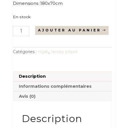
Dimensions :180x70cm
En stock
quantité
AJOUTER AU PANIER
de
Le
jersey
plissé
grenat
Catégories :
Hijab
,
Jersey plissé
Description
Informations complémentaires
Avis (0)
Description