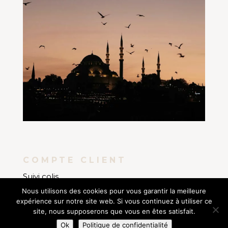
COMPTE CLIENT
Suivi colis
Nous utilisons des cookies pour vous garantir la meilleure
Mon compte
expérience sur notre site web. Si vous continuez à utiliser ce
Mes commandes
site, nous supposerons que vous en êtes satisfait.
AMANIA BOUTIQUE
COPYRIGHT © 2021. SITE
Ok
Politique de confidentialité