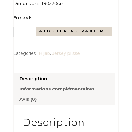
Dimensions :180x70cm
En stock
quantité
AJOUTER AU PANIER
de
Le
jersey
plissé
écru
Catégories :
Hijab
,
Jersey plissé
Description
Informations complémentaires
Avis (0)
Description