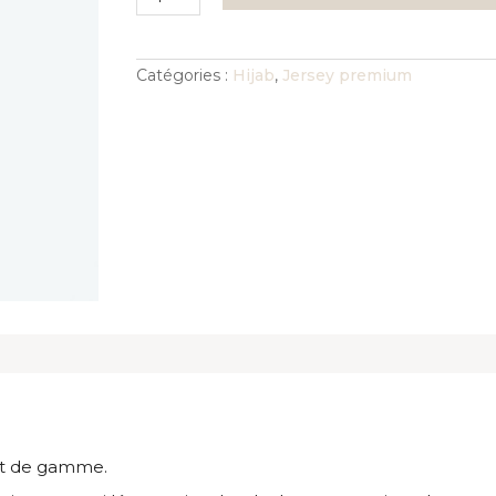
de
Jersey
premium
maxi
vert
Catégories :
Hijab
,
Jersey premium
d'eau
ut de gamme.