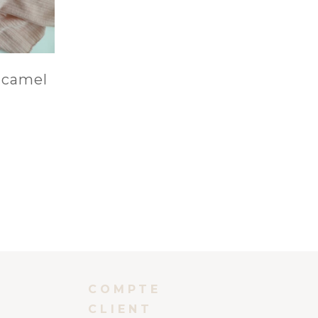
é camel
COMPTE
CLIENT