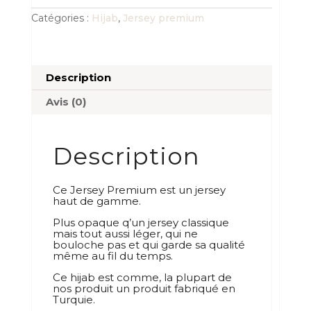
maxi
denim
Catégories :
Hijab
,
Jersey premium
Description
Avis (0)
Description
Ce Jersey Premium est un jersey
haut de gamme.
Plus opaque q’un jersey classique
mais tout aussi léger, qui ne
bouloche pas et qui garde sa qualité
même au fil du temps.
Ce hijab est comme, la plupart de
nos produit un produit fabriqué en
Turquie.