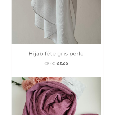
Hijab fête gris perle
Le
Le
€
8.00
€
3.00
prix
prix
initial
actuel
était :
est :
€8.00.
€3.00.