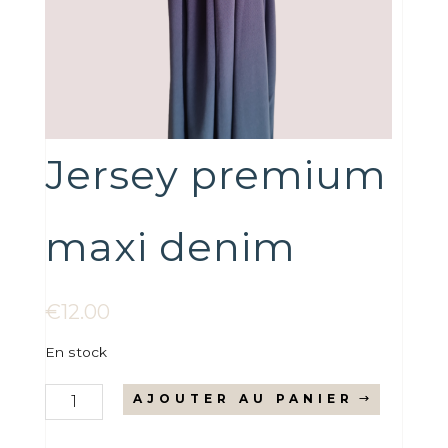
Jersey premium
maxi denim
€
12.00
En stock
quantité
AJOUTER AU PANIER
de
Jersey
premium