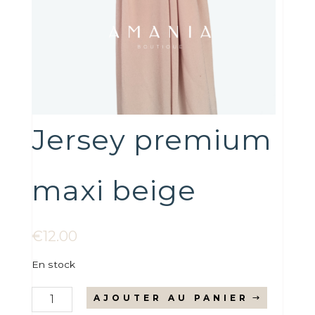
Jersey premium
maxi beige
€
12.00
En stock
quantité
AJOUTER AU PANIER
de
Jersey