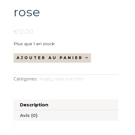
rose
€
12.00
Plus que 1 en stock
quantité
AJOUTER AU PANIER
de
Hijab
à
nouer
Catégories :
Hijab
,
Hijab à enfiler
jersey
premium
rose
Description
Avis (0)