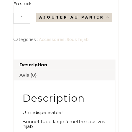
En stock
quantité
AJOUTER AU PANIER
de
Bonnet
tube
ocre
Catégories :
Accessoires
,
Sous hijab
Description
Avis (0)
Description
Un indispensable !
Bonnet tube large à mettre sous vos
hijab